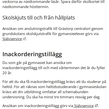
veckorna av nästkommande läsår. Spara därför skolkortet till 
nästkommande hösttermin.
Skolskjuts till och från hållplats 
Ansökan om anslutningstrafik till Grästorp centralort genom 
grundskolans skolskjutstrafik för gymansieelever görs via 
Länk till annan webbplats.
Självservice
.
Inackorderingstillägg
Du som går på gymnasiet kan ansöka om 
inackorderingstillägg till och med vårterminen det år du fyller 
20 år.
För att du ska få inackorderingstillägg krävs att du studerar på 
heltid. För att räknas som heltidsstuderande i gymnasieskolan 
krävs att din utbildning omfattar all schemabunden 
undervisning. Du ska ha minst tre timmars resväg per dag.
Länk ti
Ansökan om inackorderingstillägg görs via
 Självservice
.