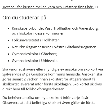
Länk
Tidtabell för bussen mellan Vara och Grästorp finns här. 
Om du studerar på:
Kunskapsförbundet Väst, Trollhättan och Vänersborg, 
och friskolor i dessa kommuner
Folkuniversitetet i Trollhättan
Naturbruksgymnasierna i Västra Götalandsregionen
Gymnasieskolor i Göteborg
Gymnasieskolor i Uddevalla
Ska vårdnadshavare eller myndig elev ansöka om skolkort via 
Länk till annan webbplats, öppnas i nytt fönster.
Självservice
 på Grästorps kommuns hemsida. Ansökan ska 
göras senast 2 veckor innan skolstart för att garanterat få 
skolkortet levererat inför första skoldagen. Skolkortet skickas 
direkt hem till folkbokföringsadressen.
Du behöver ansöka om nytt skolkort inför varje läsår. 
Observera att ditt befintliga skolkort även gäller de första 