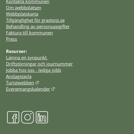
Kontakta kommunen
Om webbplatsen
Webbplatskarta
Tillgänglighet för grastorp.se
Behandling av personuppgifter
Faktura till kommunen
Press
Resurser:
Lämna en synpunkt 
Driftstörningar och journummer
Jobba hos oss - lediga jobb
Anslagstavla
Länk till annan webbplats.
Turistwebben
Länk till annan webbplats.
Evenemangskalender