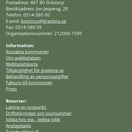
Postadress: 467 80 Grästorp
Besöksadress: Jon Jespersg. 28
Telefon: 0514-580 00
E-post: 
kommun@grastorp.se
Fax: 0514-580 05
Organisationsnummer: 212000-1595
Information:
Kontakta kommunen
Om webbplatsen
Webbplatskarta
Tillgänglighet för grastorp.se
Behandling av personuppgifter
Faktura till kommunen
Press
Resurser:
Lämna en synpunkt 
Driftstörningar och journummer
Jobba hos oss - lediga jobb
Anslagstavla
Länk till annan webbplats.
Turistwebben