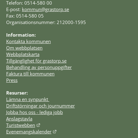
Telefon: 0514-580 00
E-post: 
kommun@grastorp.se
Fax: 0514-580 05
Organisationsnummer: 212000-1595
Information:
Kontakta kommunen
Om webbplatsen
Webbplatskarta
Tillgänglighet för grastorp.se
Behandling av personuppgifter
Faktura till kommunen
Press
Resurser:
Lämna en synpunkt 
Driftstörningar och journummer
Jobba hos oss - lediga jobb
Anslagstavla
Länk till annan webbplats.
Turistwebben
Länk till annan webbplats.
Evenemangskalender