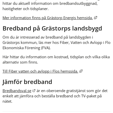
hittar du aktuell information om bredbandsutbyggnad, 
hastigheter och tidsplaner.
Länk till
Mer information finns på Grästorp Energis hemsida.
Bredband på Grästorps landsbygd
Om du är intresserad av bredband på landsbygden i 
Grästorps kommun, läs mer hos Fiber, Vatten och Avlopp i Flo 
Ekonomiska Förening (FVA).
Här hittar du information om kostnad, tidsplan och vilka olika 
alternativ som finns.
Länk till annan we
Till Fiber vatten och avlopp i Flos hemssida.
Jämför bredband
Länk till annan webbplats.
Bredbandsval.se
 är en oberoende gratistjänst som gör det 
enkelt att jämföra och beställa bredband och TV-paket på 
nätet.