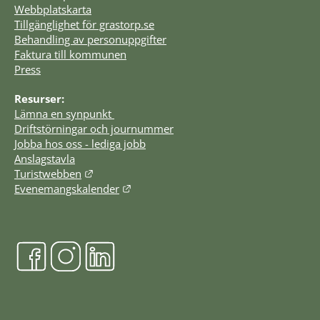
Webbplatskarta
Tillgänglighet för grastorp.se
Behandling av personuppgifter
Faktura till kommunen
Press
Resurser:
Lämna en synpunkt 
Driftstörningar och journummer
Jobba hos oss - lediga jobb
Anslagstavla
Länk till annan webbplats.
Turistwebben
Länk till annan webbplats.
Evenemangskalender