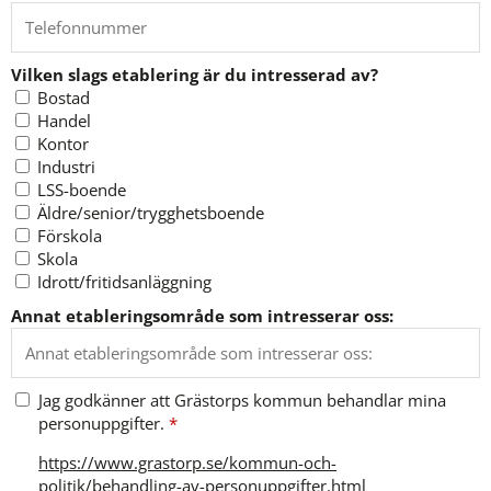
Vilken slags etablering är du intresserad av?
Vilken slags etablering är du intresserad av?
Bostad
Handel
Kontor
Industri
LSS-boende
Äldre/senior/trygghetsboende
Förskola
Skola
Idrott/fritidsanläggning
Annat etableringsområde som intresserar oss:
Jag godkänner att Grästorps kommun behandlar mina
personuppgifter.
*
https://www.grastorp.se/kommun-och-
politik/behandling-av-personuppgifter.html