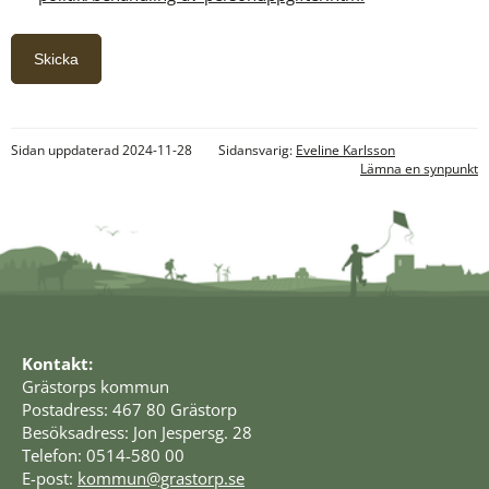
Sidan uppdaterad 2024-11-28
Sidansvarig:
Eveline Karlsson
Lämna en synpunkt
Kontakt:
Grästorps kommun
Postadress: 467 80 Grästorp
Besöksadress: Jon Jespersg. 28
Telefon: 0514-580 00
E-post: 
kommun@grastorp.se