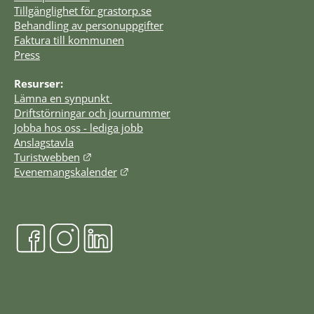
Tillgänglighet för grastorp.se
Behandling av personuppgifter
Faktura till kommunen
Press
Resurser:
Lämna en synpunkt 
Driftstörningar och journummer
Jobba hos oss - lediga jobb
Anslagstavla
Länk till annan webbplats.
Turistwebben
Länk till annan webbplats.
Evenemangskalender