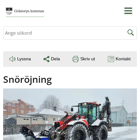
Sök
Lyssna
Dela
Skriv ut
Kontakt
Snöröjning